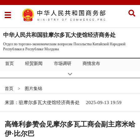
中华人民共和国驻摩尔多瓦大使馆经济商务处
Отдел по торгово-экономическим вопросам Посольства Китайской Народной
Республики в Республике Молдова
首页
经贸新闻
市场调研
商情发布
摩尔多瓦概况
政策法规
Коммерческие новости Китая
首页
>
图片集锦
来源：驻摩尔多瓦大使馆经济商务处
2025-09-13 19:59
高锋利参赞会见摩尔多瓦工商会副主席米哈
伊·比尔巴